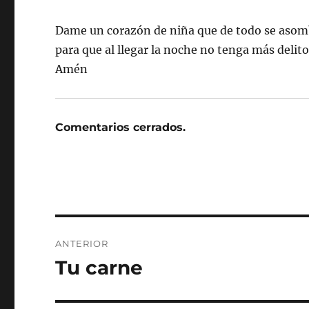
Dame un corazón de niña que de todo se asomb
para que al llegar la noche no tenga más deli
Amén
Comentarios cerrados.
Navegación
ANTERIOR
de
Tu carne
Entrada
anterior:
entradas