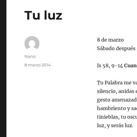
Tu luz
8 de marzo
Sábado después 
Autor
Nano
Publicado
8 marzo 2014
Is 58, 9-14
Cua
el
Tu Palabra me va
silencio, anidas 
gesto amenazador
hambriento y sac
tinieblas, tu os
luz, y serás luz.