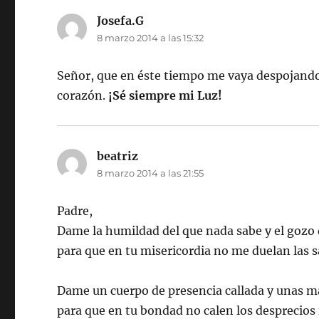
Josefa.G
dice:
8 marzo 2014 a las 15:32
Señor, que en éste tiempo me vaya despojando
corazón.
¡Sé siempre mi Luz!
beatriz
dice:
8 marzo 2014 a las 21:55
Padre,
Dame la humildad del que nada sabe y el gozo
para que en tu misericordia no me duelan las s
Dame un cuerpo de presencia callada y unas m
para que en tu bondad no calen los desprecios 