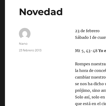
Novedad
23 de febrero
Sábado I de cua
Autor
Nano
Publicado
23 febrero 2013
Mt 5, 43-48
Yo 
el
Rompes nuestras 
la hora de conceb
cambiar nuestro
se nos ha dicho 
prójimo, sino am
Solo así, solo e
que está en el ci