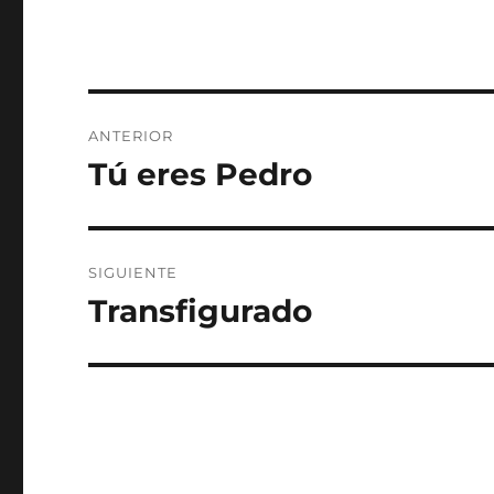
Navegación
ANTERIOR
de
Tú eres Pedro
Entrada
anterior:
entradas
SIGUIENTE
Transfigurado
Entrada
siguiente: